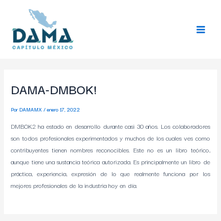
Ir
Navegación
Main
al
de
Menu
contenido
entradas
DAMA-DMBOK!
Por
DAMAMX
/
enero 17, 2022
DMBOK2 ha estado en desarrollo durante casi 30 años. Los colaboradores
son todos profesionales experimentados y muchos de los cuales ves como
contribuyentes tienen nombres reconocibles. Este no es un libro teórico,
aunque tiene una sustancia teórica autorizada. Es principalmente un libro de
práctica, experiencia, expresión de lo que realmente funciona por los
mejores profesionales de la industria hoy en día.