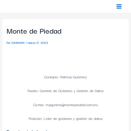
Ir
Navegación
Main
al
de
Menu
contenido
entradas
Monte de Piedad
Por
DAMAMX
/
marzo 17, 2022
Contacto: Patricia Gutiérrez
Puesto: Gerente de Gobierno y Gestión de Datos
Correo: mpgutime@montepiedad.com.mx
Posición: Líder de gobierno y gestión de datos